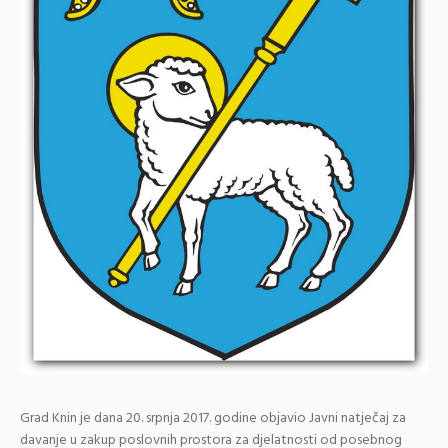
Grad Knin je dana 20. srpnja 2017. godine objavio Javni natječaj za
davanje u zakup poslovnih prostora za djelatnosti od posebnog