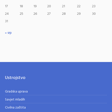
17
18
19
20
21
22
23
24
25
26
27
28
29
30
31
« srp
Ustrojstvo
Gradska uprava
Savjet mladih
Civilna zaštita