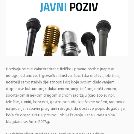
Pozivaju se sve zainteresirane fizičke i pravne osobe (napose
udruge, ustanove, trgovačka društva, športska društva, obrtnici,
nositelji samostalnih djelatnosti i dr.) koje svojim djelovanjem
doprinose kulturnom, edukativnom, umjetničom, društvenom,
športskom ili nekom drugom sličnom sadržaju (kao što su npr.
izložbe, turniri, koncerti, gastro ponude, književne večeri, radionice,
natjecanja, zabavni programi i drugo), da dostave popis događanja
koja će organizirati u povodu obilježavanja Dana Grada Knina i
blagdana sv. Ante 2017.g.