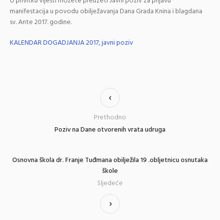
U privitku vijesti možete preuzeti Javni poziv za prijavu
manifestacija u povodu obilježavanja Dana Grada Knina i blagdana
sv. Ante 2017. godine.
KALENDAR DOGADJANJA 2017, javni poziv
Prethodno
Poziv na Dane otvorenih vrata udruga
Osnovna škola dr. Franje Tuđmana obilježila 19 .obljetnicu osnutaka
škole
Sljedeće