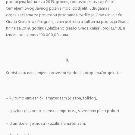
područjima kulture za 2019. godinu, odnosno iznos koji će se
temeljem ovog Javnog poziva moći dodijeliti udrugama i
organizacijama za provedbu programa utvrdilo je Gradsko vijeće
Grada Knina kroz Program javnih potreba u kulturi na području Grada
Knina za 2019. godinu („Službeno glasilo Grada Knina“, broj 12/18), u
iznosu od ukupno 100.000,00 kuna.
II.
Sredstva su namijenjena provedbi sljedećih programa/projekata:
– kulturno-umjetnički amaterizam (glazba, folklor),
– glazba i glazbeno-scenska umjetnost, suvremeni ples i pokret,
– dramske umjetnosti i kazališni amaterizam,