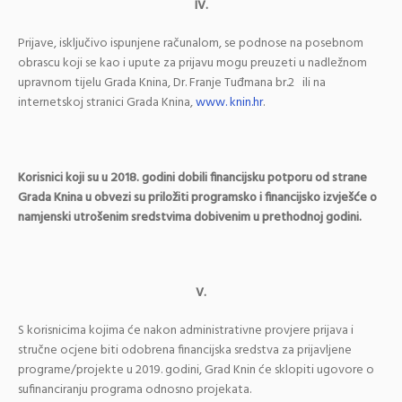
IV.
Prijave, isključivo ispunjene računalom, se podnose na posebnom
obrascu koji se kao i upute za prijavu mogu preuzeti u nadležnom
upravnom tijelu Grada Knina, Dr. Franje Tuđmana br.2 ili na
internetskoj stranici Grada Knina,
www. knin.hr
.
Korisnici koji su u 2018. godini dobili financijsku potporu od strane
Grada Knina u obvezi su priložiti programsko i financijsko izvješće o
namjenski utrošenim sredstvima dobivenim u prethodnoj godini.
V.
S korisnicima kojima će nakon administrativne provjere prijava i
stručne ocjene biti odobrena financijska sredstva za prijavljene
programe/projekte u 2019. godini, Grad Knin će sklopiti ugovore o
sufinanciranju programa odnosno projekata.