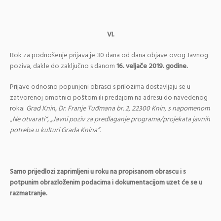
VI.
Rok za podnošenje prijava je 30 dana od dana objave ovog Javnog
poziva, dakle do zaključno s danom
16. veljače 2019. godine.
Prijave odnosno popunjeni obrasci s prilozima dostavljaju se u
zatvorenoj omotnici poštom ili predajom na adresu do navedenog
roka:
Grad Knin, Dr. Franje Tuđmana br. 2, 22300 Knin, s napomenom
„Ne otvarati“, „Javni poziv za predlaganje programa/projekata javnih
potreba u kulturi Grada Knina“.
Samo prijedlozi zaprimljeni u roku na propisanom obrascu i s
potpunim obrazloženim podacima i dokumentacijom uzet će se u
razmatranje.