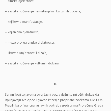
– filmska djelatnost,
– zaštita i očuvanje nematerijalnih kulturnih dobara,
– književne manifestacije,
– knjižnična djelatnost,
– muzejsko-galerijske djelatnosti,
– likovne umjetnosti i dizajn,
– zaštita i očuvanje kulturnih dobara.
III.
Svi oni koji se jave na ovaj Javni poziv dužni su priložiti dokaz da
ispunjavaju sve opće i glavne kriterije propisane točkama XIV. i XV.
Pravilnika o financiranju javnih potreba sredstvima Proračuna Grada