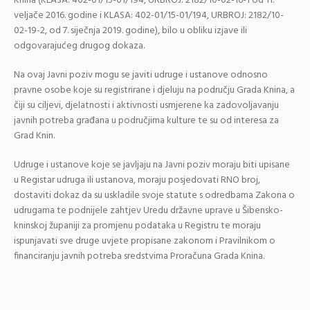
Knina (KLASA: 402-01/15-01/194, URBROJ: 2182/10-02-16-1 od 11.
veljače 2016. godine i KLASA: 402-01/15-01/194, URBROJ: 2182/10-
02-19-2, od 7. siječnja 2019. godine), bilo u obliku izjave ili
odgovarajućeg drugog dokaza.
Na ovaj Javni poziv mogu se javiti udruge i ustanove odnosno
pravne osobe koje su registrirane i djeluju na području Grada Knina, a
čiji su ciljevi, djelatnosti i aktivnosti usmjerene ka zadovoljavanju
javnih potreba građana u područjima kulture te su od interesa za
Grad Knin.
Udruge i ustanove koje se javljaju na Javni poziv moraju biti upisane
u Registar udruga ili ustanova, moraju posjedovati RNO broj,
dostaviti dokaz da su uskladile svoje statute s odredbama Zakona o
udrugama te podnijele zahtjev Uredu državne uprave u Šibensko-
kninskoj županiji za promjenu podataka u Registru te moraju
ispunjavati sve druge uvjete propisane zakonom i Pravilnikom o
financiranju javnih potreba sredstvima Proračuna Grada Knina.