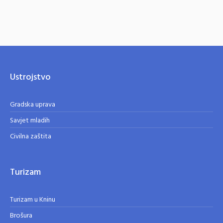
Ustrojstvo
Gradska uprava
Savjet mladih
Civilna zaštita
Turizam
Turizam u Kninu
Brošura