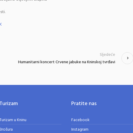
sti.
K
Sljedeće
Humanitarni koncert Crvene jabuke na Kninskoj tvrđavi
Turizam
Pratite nas
Turizam u Kninu
Facebook
Brošura
Instagram