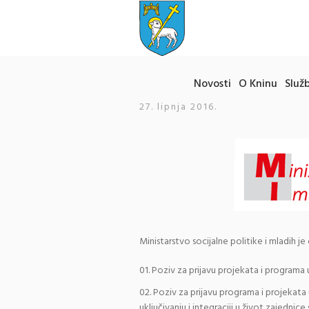
Novosti
O Kninu
Služb
27. lipnja 2016.
Ministarstvo socijalne politike i mladih je
Poziv za prijavu projekata i programa u
Poziv za prijavu programa i projekata u
uključivanju i integraciji u život zajednice 