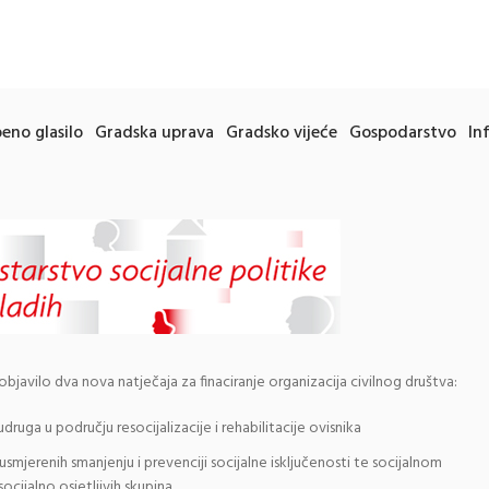
eno glasilo
Gradska uprava
Gradsko vijeće
Gospodarstvo
In
 objavilo dva nova natječaja za finaciranje organizacija civilnog društva:
druga u području resocijalizacije i rehabilitacije ovisnika
smjerenih smanjenju i prevenciji socijalne isključenosti te socijalnom
socijalno osjetljivih skupina