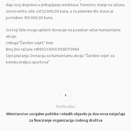
daju svoj doprinos u prikupljanju sredstava. Trenutno stanje na računu
iznosi nešto više od 52.000,00 kuna, a za planirani dio staze je
potrebno 100.000,00 kuna.
Svi koji žele mogu uplatiti donacije na poseban račun humanitarne
akcije:
Udruga”Čarobni svijet” Knin
Broj žiro računa: HR9023300031560773964
Opis plaćanja: Donacija za humanitarnu akciju “Čarobni svijet za
kninsku kraljicu sportova”
Prethodno
Ministarstvo socijalne politike i mladih objavilo je dva nova natječaja
za finaciranje organizacija civilnog društva