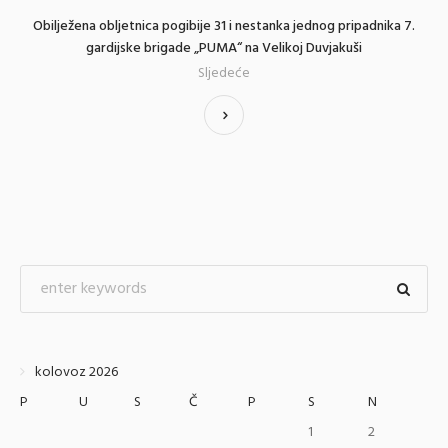
Obilježena obljetnica pogibije 31 i nestanka jednog pripadnika 7.
gardijske brigade „PUMA“ na Velikoj Duvjakuši
Sljedeće
kolovoz 2026
P
U
S
Č
P
S
N
1
2