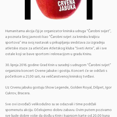
Humanitarna akcija čiji je organizator kninska udruga “Čarobni svijet”,
a poznata široj javnosti kao “Čarobni svijet za kninsku kraljicu
sportova” ima svoj nastavak u prikupljanju sredstava za izgradnju
atletske staze za atletičare Atletskog kluba “Sveti Ante”, ali i sve
ostale koji se bave sportom i rekreacijom u gradu Kninu.
30. lipnja 2016. godine Grad Knin u suradnji s udrugom “Čarobni svijet”
organizira koncert Crvene jabuke i gostiju. Koncert će se održati s
početkom u 21,00 sati, na veličanstvenoj kninskoj tvrđavi.
Uz Crvenu jabuku gostuju Show Legende, Golden Royal, Dišpet, Igor
Cukrov, Bracera.
Sve ovi izvođači velikodušno su se odazvali i time podržali
spomenutu akciju. Očekujemo dobru zabavu. Ovim putem pozivamo
sve ljude dobre volje da dođu u Knin i kupnjom karte od 20,00 kuna