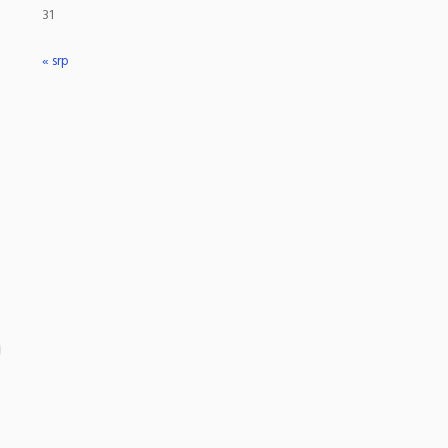
31
« srp