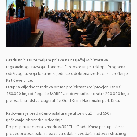
Gradu Kninu su temeljem prijave na natječaj Ministarstva
regionalnoga razvoja i fondova Europske unije u sklopu Programa
održivog razvoja lokalne zajednice odobrena sredstva za uređenje
Katićeve ulice.
Ukupna vrijednost radova prema projektantskoj procjeni iznosi
460.000 kn, od čega će MRRFEU radove sufinancirati s 200.000 kn, a
preostala sredstva osigurat će Grad Knin i Nacionalni park Krka.
Radovima je predviđeno asfaltiranje ulice u dužini od 650 m i
rješavanje oborinske odvodnje.
Po potpisu ugovora između MRRFEU i Grada Knina pristupit će se
provedbi postupaka nabave za odabir izvođača radova i stručnog