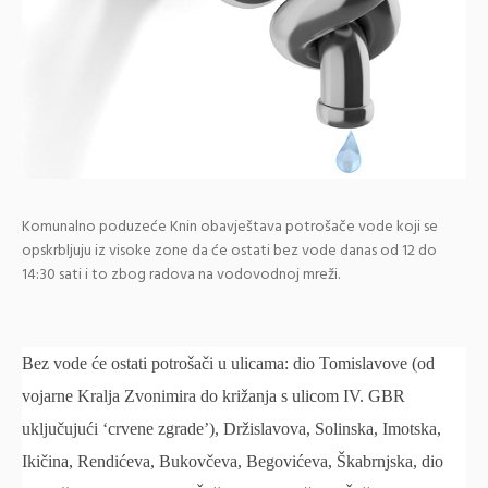
Komunalno poduzeće Knin obavještava potrošače vode koji se
opskrbljuju iz visoke zone da će ostati bez vode danas od 12 do
14:30 sati i to zbog radova na vodovodnoj mreži.
Bez vode će ostati potrošači u ulicama: dio Tomislavove (od
vojarne Kralja Zvonimira do križanja s ulicom IV. GBR
uključujući ‘crvene zgrade’), Držislavova, Solinska, Imotska,
Ikičina, Rendićeva, Bukovčeva, Begovićeva, Škabrnjska, dio