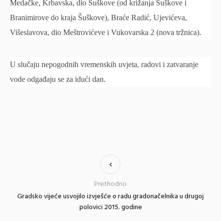
Medačke, Krbavska, dio Šuškove (od križanja Šuškove i
Branimirove do kraja Šuškove), Braće Radić, Ujevićeva,
Višeslavova, dio Meštrovićeve i Vukovarska 2 (nova tržnica).
U slučaju nepogodnih vremenskih uvjeta, radovi i zatvaranje
vode odgađaju se za idući dan.
Prethodno
Gradsko vijeće usvojilo izvješće o radu gradonačelnika u drugoj
polovici 2015. godine