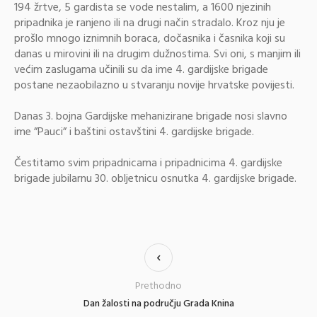
194 žrtve, 5 gardista se vode nestalim, a 1600 njezinih
pripadnika je ranjeno ili na drugi način stradalo. Kroz nju je
prošlo mnogo iznimnih boraca, dočasnika i časnika koji su
danas u mirovini ili na drugim dužnostima. Svi oni, s manjim ili
većim zaslugama učinili su da ime 4. gardijske brigade
postane nezaobilazno u stvaranju novije hrvatske povijesti.
Danas 3. bojna Gardijske mehanizirane brigade nosi slavno
ime ”Pauci” i baštini ostavštini 4. gardijske brigade.
Čestitamo svim pripadnicama i pripadnicima 4. gardijske
brigade jubilarnu 30. obljetnicu osnutka 4. gardijske brigade.
Prethodno
Dan žalosti na području Grada Knina