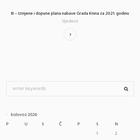
III – Izmjene i dopune plana nabave Grada Knina za 2021. godinu
Sljedeće
kolovoz 2026
P
U
S
Č
P
S
N
1
2