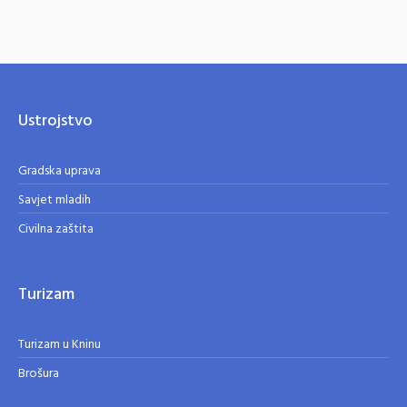
Ustrojstvo
Gradska uprava
Savjet mladih
Civilna zaštita
Turizam
Turizam u Kninu
Brošura