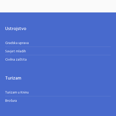
Ustrojstvo
Gradska uprava
Savjet mladih
Civilna zaštita
Turizam
Turizam u Kninu
Brošura