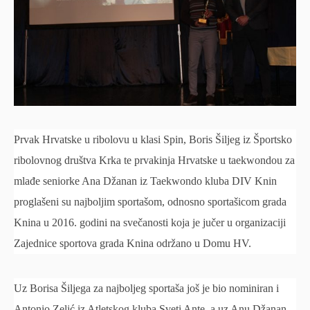
Prvak Hrvatske u ribolovu u klasi Spin, Boris Šiljeg iz Športsko
ribolovnog društva Krka te prvakinja Hrvatske u taekwondou za
mlađe seniorke Ana Džanan iz Taekwondo kluba DIV Knin
proglašeni su najboljim sportašom, odnosno sportašicom grada
Knina u 2016. godini na svečanosti koja je jučer u organizaciji
Zajednice sportova grada Knina održano u Domu HV.
Uz Borisa Šiljega za najboljeg sportaša još je bio nominiran i
Antonio Zelić iz Atletskog kluba Sveti Ante, a uz Anu Džanan