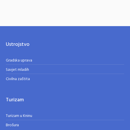
Ustrojstvo
Gradska uprava
Savjet mladih
Civilna zaštita
Turizam
Turizam u Kninu
Brošura