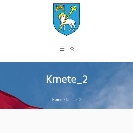
Krnete_2
Home
/
Krnete_2