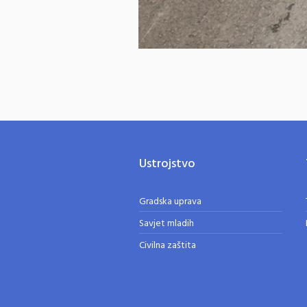
Ustrojstvo
Gradska uprava
Savjet mladih
Civilna zaštita