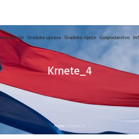
eno glasilo
Gradska uprava
Gradsko vijeće
Gospodarstvo
In
Krnete_4
Home
/
Krnete_4