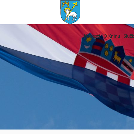
Novosti
O Kninu
Služb