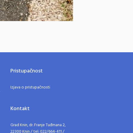
Pristupačnost
Izjava o pristupačnosti
Kontakt
Grad Knin, dr. Franje Tuđmana 2,
22300 Knin / tel: 022/664-411 /