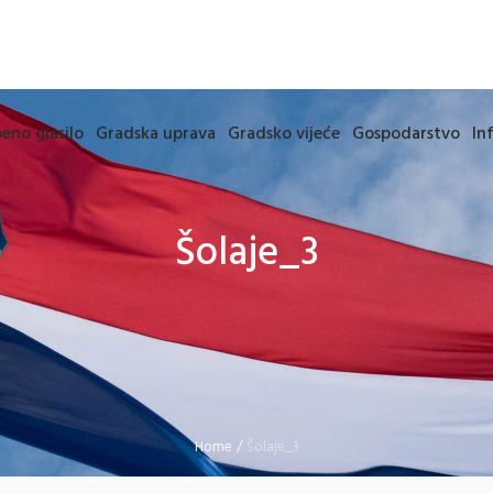
eno glasilo
Gradska uprava
Gradsko vijeće
Gospodarstvo
In
Šolaje_3
Home
/
Šolaje_3