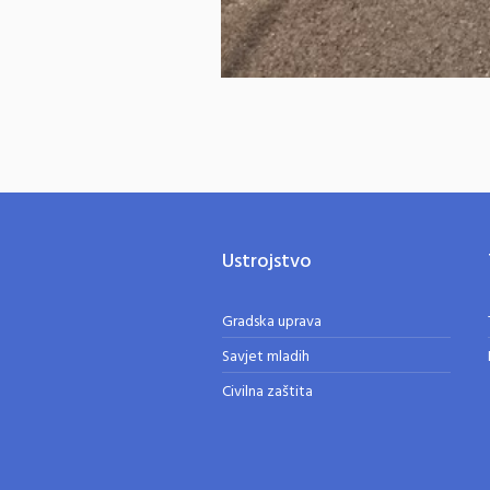
Ustrojstvo
Gradska uprava
Savjet mladih
Civilna zaštita