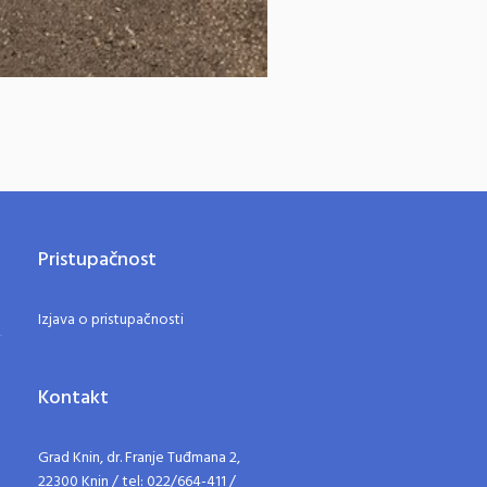
Pristupačnost
Izjava o pristupačnosti
Kontakt
Grad Knin, dr. Franje Tuđmana 2,
22300 Knin / tel: 022/664-411 /