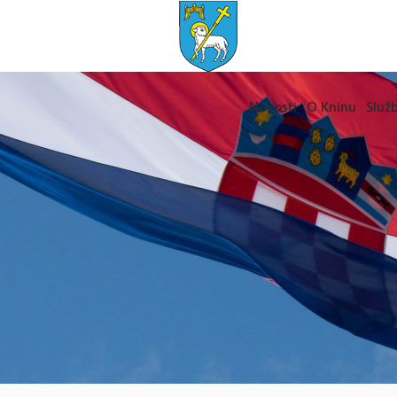
Novosti
O Kninu
Služb