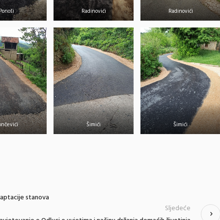
Ponoši
Radinovići
Radinovići
ončevići
Šimići
Šimići
daptacije stanova
Sljedeće