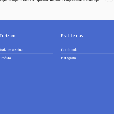
avjetovanje o Odluci o uvjetima i načinu držanja domaćih životinja
Turizam
Pratite nas
Turizam u Kninu
Facebook
Brošura
Instagram