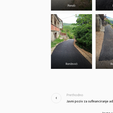
Ponoši
Rončevići
R
Prethodno
Javni poziv za sufinanciranje a