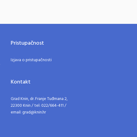
Pristupačnost
Izjava o pristupačnosti
Kontakt
Grad Knin, dr. Franje Tuđmana 2,
22300 Knin / tel: 022/664-411 /
email: grad@knin.hr