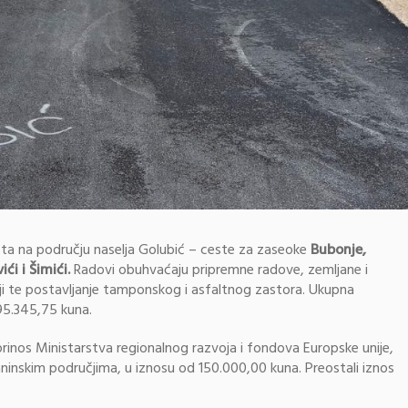
esta na području naselja Golubić – ceste za zaseoke
Bubonje,
ći i Šimići.
Radovi obuhvaćaju pripremne radove, zemljane i
i te postavljanje tamponskog i asfaltnog zastora. Ukupna
95.345,75 kuna.
prinos Ministarstva regionalnog razvoja i fondova Europske unije,
nskim područjima, u iznosu od 150.000,00 kuna. Preostali iznos