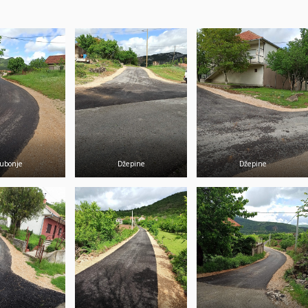
ubonje
Džepine
Džepine