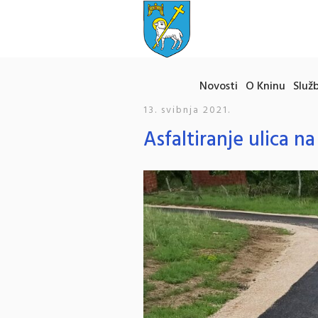
Novosti
O Kninu
Služb
13. svibnja 2021.
Asfaltiranje ulica n