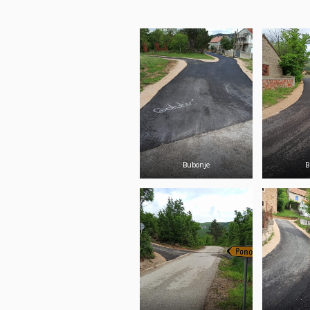
Bubonje
B