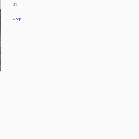
31
« srp