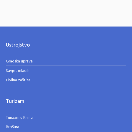
Ustrojstvo
Gradska uprava
Savjet mladih
Civilna zaštita
Turizam
Turizam u Kninu
Brošura