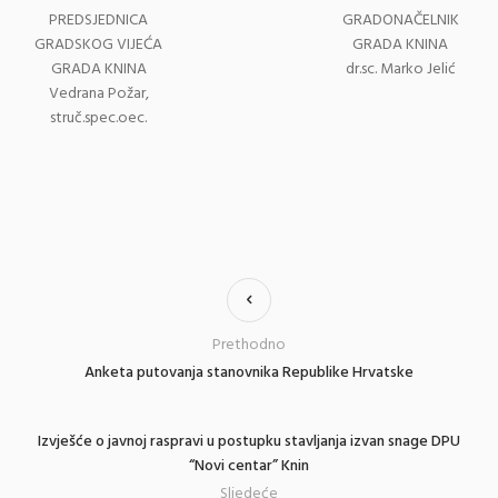
PREDSJEDNICA
GRADONAČELNIK
GRADSKOG VIJEĆA
GRADA KNINA
GRADA KNINA
dr.sc. Marko Jelić
Vedrana Požar,
struč.spec.oec.
Prethodno
Anketa putovanja stanovnika Republike Hrvatske
Izvješće o javnoj raspravi u postupku stavljanja izvan snage DPU
“Novi centar” Knin
Sljedeće