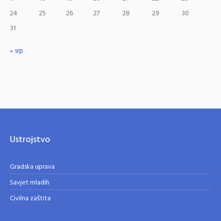
24
25
26
27
28
29
30
31
« srp
Ustrojstvo
Gradska uprava
Savjet mladih
Civilna zaštita