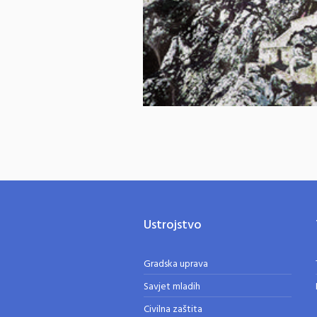
Ustrojstvo
Gradska uprava
Savjet mladih
Civilna zaštita