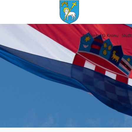
Novosti
O Kninu
Služb