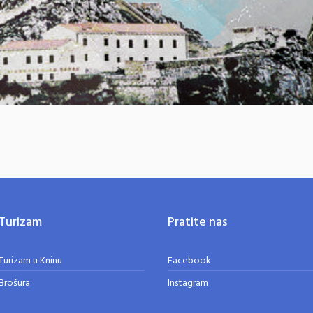
Turizam
Pratite nas
Turizam u Kninu
Facebook
Brošura
Instagram