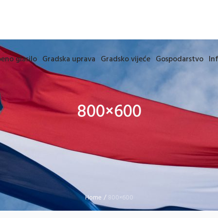
eno glasilo
Gradska uprava
Gradsko vijeće
Gospodarstvo
In
800×600
Home
/
800×600