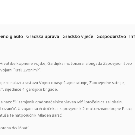
eno glasilo
Gradska uprava
Gradsko vijeće
Gospodarstvo
In
Hrvatske kopnene vojske, Gardijska motorizirana brigada Zapovjedništvo
vojarni “Kralj Zvonimir”.
e se nalazi u sastavu Vojno obavještajne satnije, Zapovjedne satnije,
”, slijednice 4. gardijske brigade.
a nazočili zamjenik gradonačelnice Slaven Ivić i pročelnica za lokalnu
Lozančić. U vojarni su ih dočekali zapovjednik 2. motorizirane bojne Pauci,
Katuša te natporučnik Mladen Barać
orena do 16 sati.