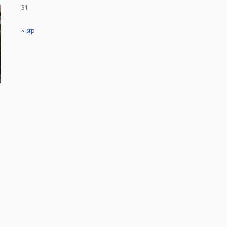
31
« srp