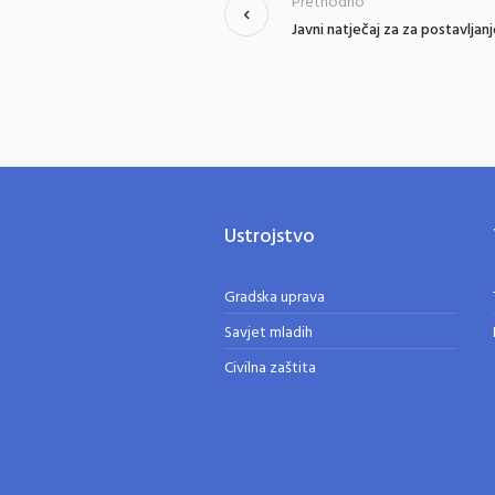
Prethodno
Javni natječaj za za postavljan
Ustrojstvo
Gradska uprava
Savjet mladih
Civilna zaštita