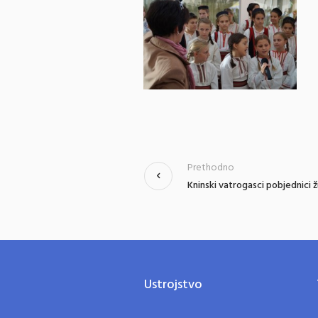
Prethodno
Kninski vatrogasci pobjednici 
Ustrojstvo