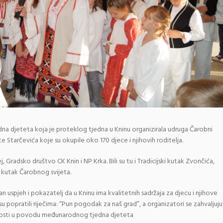
djeteta koja je proteklog tjedna u Kninu organizirala udruga Čarobni
e Starčevića koje su okupile oko 170 djece i njihovih roditelja.
 Gradsko društvo CK Knin i NP Krka. Bili su tu i Tradicijski kutak Zvončića,
i kutak Čarobnog svijeta.
n uspjeh i pokazatelj da u Kninu ima kvalitetnih sadržaja za djecu i njihove
 su popratili riječima: “Pun pogodak za naš grad”, a organizatori se zahvaljuju
vnosti u povodu međunarodnog tjedna djeteta