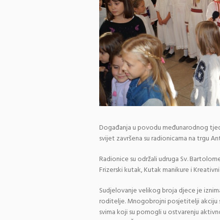
Događanja u povodu međunarodnog tjedna 
svijet završena su radionicama na trgu Ant
Radionice su održali udruga Sv. Bartolomej,
Frizerski kutak, Kutak manikure i Kreativn
Sudjelovanje velikog broja djece je iznima
roditelje. Mnogobrojni posjetitelji akciju
svima koji su pomogli u ostvarenju akti