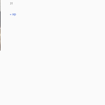
31
« srp