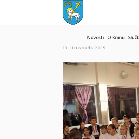
Novosti
O Kninu
Služb
13. listopada 2015.