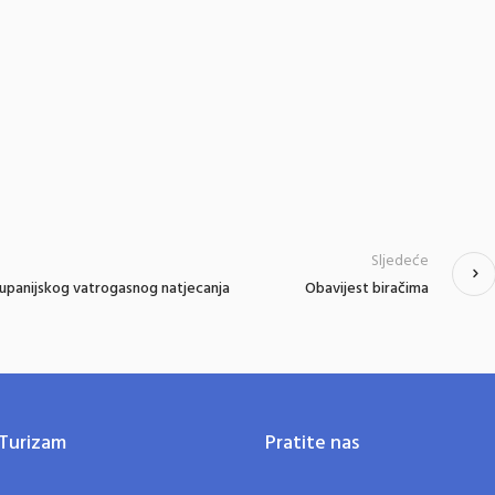
Sljedeće
županijskog vatrogasnog natjecanja
Obavijest biračima
Turizam
Pratite nas