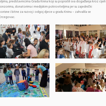
eljima, predstavnicima Grada Knina koji su popratili sva događanja kroz cijeli
ponzorima, donatorima i medijskim pokroviteljima jer su zajednički
korisne i bitne za razvoj i odgoj djece u gradu Kninu – zahvalila se
 Ercegovac.