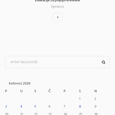
Edukacija za poljoprivrednike
Sljedeće
kolovoz 2026
P
U
S
Č
P
S
N
1
2
3
4
5
6
7
8
9
10
11
12
13
14
15
16