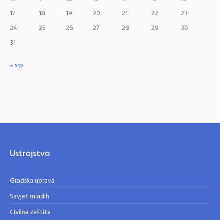
17
18
19
20
21
22
23
24
25
26
27
28
29
30
31
« srp
Ustrojstvo
Gradska uprava
Savjet mladih
Civilna zaštita