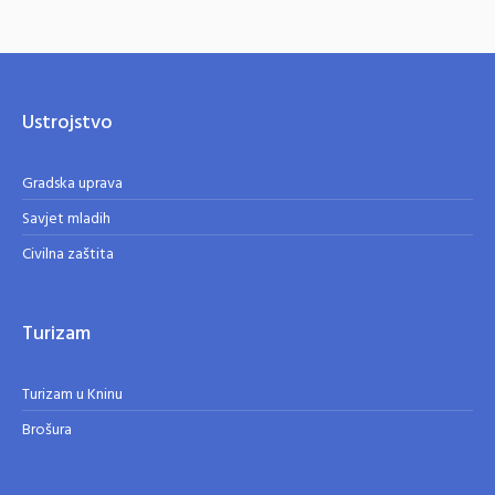
Ustrojstvo
Gradska uprava
Savjet mladih
Civilna zaštita
Turizam
Turizam u Kninu
Brošura