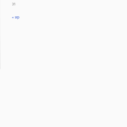
31
« srp