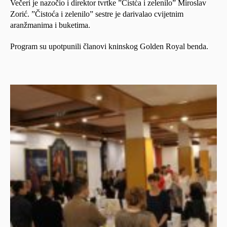
Večeri je nazočio i direktor tvrtke ”Čistća i zelenilo” Miroslav
Zorić. ”Čistoća i zelenilo” sestre je darivalao
cvijetnim
aranžmanima i buketima.
Program su upotpunili članovi kninskog Golden Royal benda.