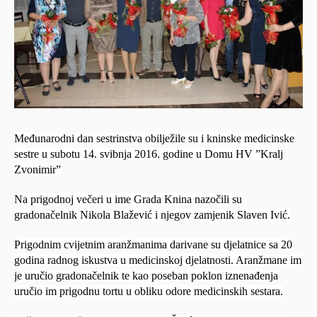
Međunarodni dan sestrinstva obilježile su i kninske medicinske
sestre u subotu 14. svibnja 2016. godine u Domu HV ”Kralj
Zvonimir”
Na prigodnoj večeri u ime Grada Knina nazočili su
gradonačelnik Nikola Blažević i njegov zamjenik Slaven Ivić.
Prigodnim cvijetnim aranžmanima darivane su djelatnice sa 20
godina radnog iskustva u medicinskoj djelatnosti. Aranžmane im
je uručio gradonačelnik te kao poseban poklon iznenađenja
uručio im prigodnu tortu u obliku odore medicinskih sestara.