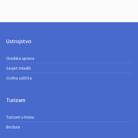
Ustrojstvo
Gradska uprava
Savjet mladih
Civilna zaštita
Turizam
Turizam u Kninu
Brošura