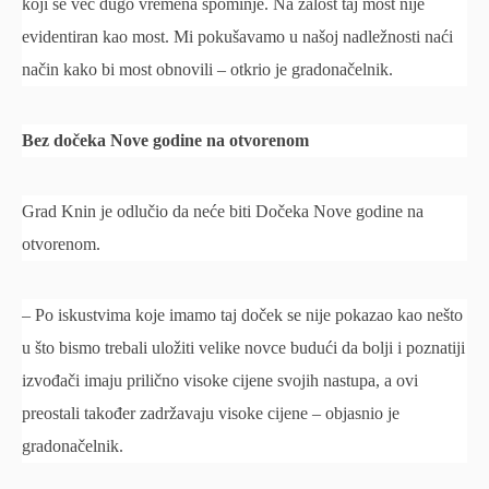
koji se već dugo vremena spominje. Na žalost taj most nije
evidentiran kao most. Mi pokušavamo u našoj nadležnosti naći
način kako bi most obnovili – otkrio je gradonačelnik.
Bez dočeka Nove godine na otvorenom
Grad Knin je odlučio da neće biti Dočeka Nove godine na
otvorenom.
– Po iskustvima koje imamo taj doček se nije pokazao kao nešto
u što bismo trebali uložiti velike novce budući da bolji i poznatiji
izvođači imaju prilično visoke cijene svojih nastupa, a ovi
preostali također zadržavaju visoke cijene – objasnio je
gradonačelnik.