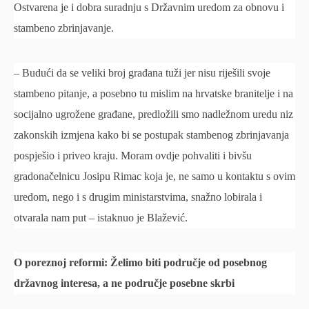
Ostvarena je i dobra suradnju s Državnim uredom za obnovu i
stambeno zbrinjavanje.
– Budući da se veliki broj građana tuži jer nisu riješili svoje
stambeno pitanje, a posebno tu mislim na hrvatske branitelje i na
socijalno ugrožene građane, predložili smo nadležnom uredu niz
zakonskih izmjena kako bi se postupak stambenog zbrinjavanja
pospješio i priveo kraju. Moram ovdje pohvaliti i bivšu
gradonačelnicu Josipu Rimac koja je, ne samo u kontaktu s ovim
uredom, nego i s drugim ministarstvima, snažno lobirala i
otvarala nam put – istaknuo je Blažević.
O poreznoj reformi: Želimo biti područje od posebnog
državnog interesa, a ne područje posebne skrbi