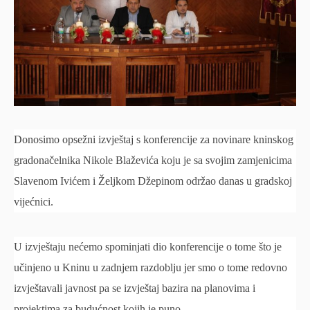
Donosimo opsežni izvještaj s konferencije za novinare kninskog
gradonačelnika Nikole Blaževića koju je sa svojim zamjenicima
Slavenom Ivićem i Željkom Džepinom održao danas u gradskoj
vijećnici.
U izvještaju nećemo spominjati dio konferencije o tome što je
učinjeno u Kninu u zadnjem razdoblju jer smo o tome redovno
izvještavali javnost pa se izvještaj bazira na planovima i
projektima za budućnost kojih je puno.