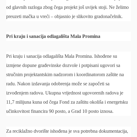
od glavnih razloga zbog čega projekt još uvijek stoji. Ne želimo
preuzeti mačka u vreći – objasnio je slikovito gradonačelnik.
Pri kraju i sanacija odlagališta Mala Promina
Pri kraju i sanacija odlagališta Mala Promina. Ishođene su
izmjene dopune građevinske dozvole i potpisani ugovori sa
stručnim projektantskim nadzorom i koordinatorom zaštite na
radu. Nakon izdavanja odobrenja može se započeti sa
izvođenjem radova. Ukupna vrijednost ugovorenih radova je
11,7 milijuna kuna od čega Fond za zaštitu okoliša i energetsku
učinkovitost financira 90 posto, a Grad 10 posto iznosa.
Za reciklažno dvorište ishođena je sva potrebna dokumentacija,