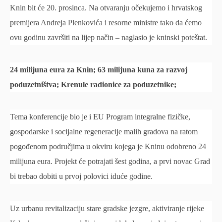
Knin bit će 20. prosinca. Na otvaranju očekujemo i hrvatskog
premijera Andreja Plenkovića i resorne ministre tako da ćemo
ovu godinu završiti na lijep način – naglasio je kninski poteštat.
24 milijuna eura za Knin; 63 milijuna kuna za razvoj
poduzetništva; Krenule radionice za poduzetnike;
Tema konferencije bio je i EU Program integralne fizičke,
gospodarske i socijalne regeneracije malih gradova na ratom
pogođenom područjima u okviru kojega je Kninu odobreno 24
milijuna eura. Projekt će potrajati šest godina, a prvi novac Grad
bi trebao dobiti u prvoj polovici iduće godine.
Uz urbanu revitalizaciju stare gradske jezgre, aktiviranje rijeke