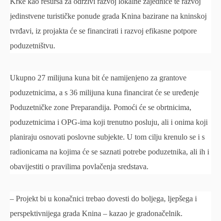
Krke kao resursa za održivi razvoj lokalne zajednice te razvoj
jedinstvene turističke ponude grada Knina bazirane na kninskoj
tvrđavi, iz projakta će se financirati i razvoj efikasne potpore
poduzetništvu.
Ukupno 27 milijuna kuna bit će namijenjeno za grantove
poduzetnicima, a s 36 milijuna kuna financirat će se uređenje
Poduzetničke zone Preparandija. Pomoći će se obrtnicima,
poduzetnicima i OPG-ima koji trenutno posluju, ali i onima koji
planiraju osnovati poslovne subjekte. U tom cilju krenulo se i s
radionicama na kojima će se saznati potrebe poduzetnika, ali ih i
obavijestiti o pravilima povlačenja sredstava.
– Projekt bi u konačnici trebao dovesti do boljega, ljepšega i
perspektivnijega grada Knina – kazao je gradonačelnik.