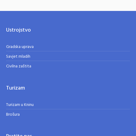
Ustrojstvo
Gradska uprava
Savjet mladih
Civilna zaštita
Turizam
Turizam u Kninu
Brošura