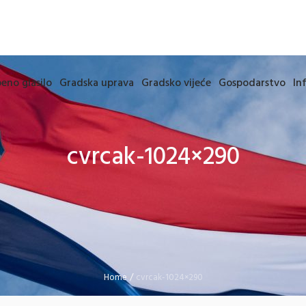
eno glasilo
Gradska uprava
Gradsko vijeće
Gospodarstvo
In
cvrcak-1024×290
Home
/
cvrcak-1024×290