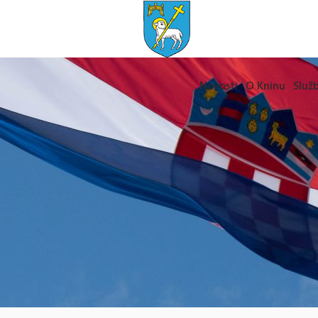
Novosti
O Kninu
Služb