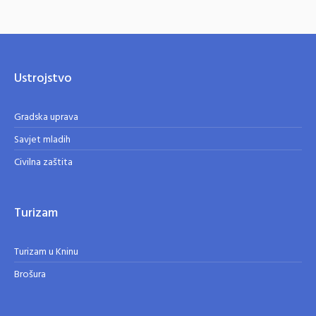
Ustrojstvo
Gradska uprava
Savjet mladih
Civilna zaštita
Turizam
Turizam u Kninu
Brošura