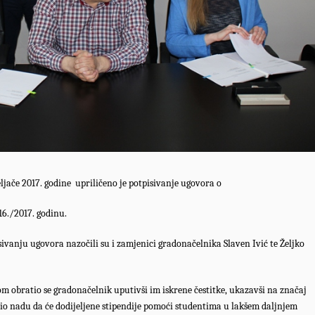
ljače 2017. godine
upriličeno je potpisivanje ugovora o
6./2017. godinu.
vanju ugovora nazočili su i zamjenici gradonačelnika Slaven Ivić te Željko
 obratio se gradonačelnik uputivši im iskrene čestitke, ukazavši na značaj
zio nadu da će dodijeljene stipendije pomoći studentima u lakšem daljnjem