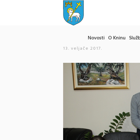
Novosti
O Kninu
Služb
13. veljače 2017.