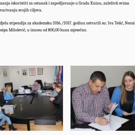
znanja iskoristiti za ostanak i zapošljavanje u Gradu Kninu, zaželivši svima
arivanju svojih ciljeva.
jelu stipendija za akademsku 2016./2017. godinu ostvarili su:
Iva Tešić, Nensi
Josipa Milošević, u iznosu od
800,00 kuna mjesečno.