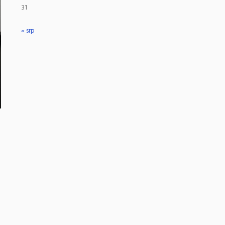
31
« srp