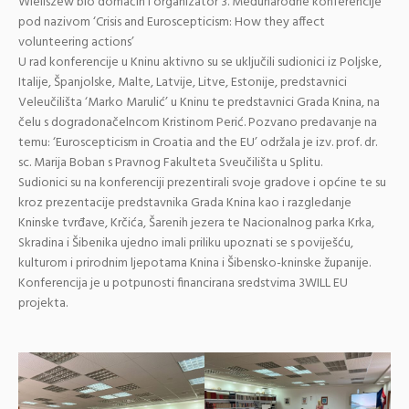
Wieliszew bio domaćin i organizator 3. Međunarodne konferencije
pod nazivom ‘Crisis and Euroscepticism: How they affect
volunteering actions’
U rad konferencije u Kninu aktivno su se uključili sudionici iz Poljske,
Italije, Španjolske, Malte, Latvije, Litve, Estonije, predstavnici
Veleučilišta ‘Marko Marulić’ u Kninu te predstavnici Grada Knina, na
čelu s dogradonačelncom Kristinom Perić. Pozvano predavanje na
temu: ‘Euroscepticism in Croatia and the EU’ održala je izv. prof. dr.
sc. Marija Boban s Pravnog Fakulteta Sveučilišta u Splitu.
Sudionici su na konferenciji prezentirali svoje gradove i općine te su
kroz prezentacije predstavnika Grada Knina kao i razgledanje
Kninske tvrđave, Krčića, Šarenih jezera te Nacionalnog parka Krka,
Skradina i Šibenika ujedno imali priliku upoznati se s poviješću,
kulturom i prirodnim ljepotama Knina i Šibensko-kninske županije.
Konferencija je u potpunosti financirana sredstvima 3WILL EU
projekta.