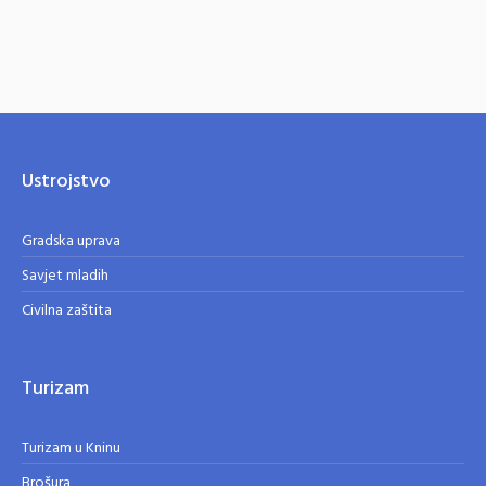
Ustrojstvo
Gradska uprava
Savjet mladih
Civilna zaštita
Turizam
Turizam u Kninu
Brošura