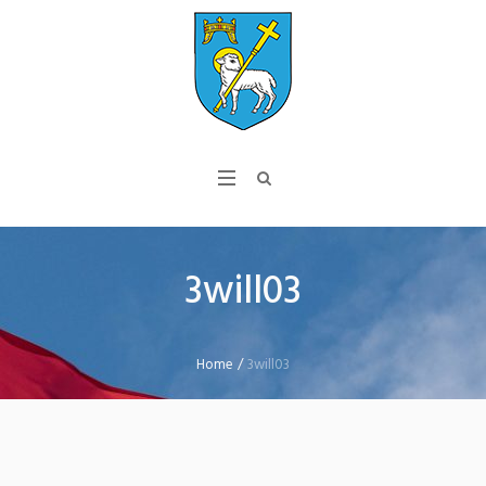
3will03
Home
/
3will03