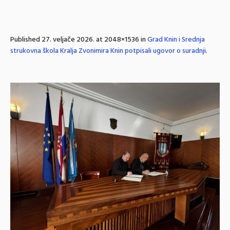
Published
27. veljače 2026.
at 2048×1536 in
Grad Knin i Srednja
strukovna škola Kralja Zvonimira Knin potpisali ugovor o suradnji
.