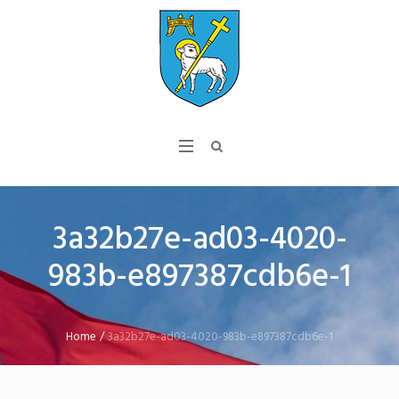
3a32b27e-ad03-4020-
983b-e897387cdb6e-1
Home
/
3a32b27e-ad03-4020-983b-e897387cdb6e-1