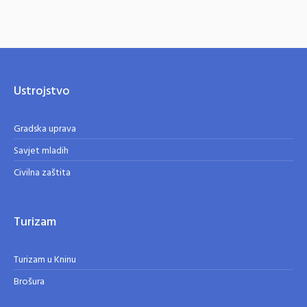
Ustrojstvo
Gradska uprava
Savjet mladih
Civilna zaštita
Turizam
Turizam u Kninu
Brošura