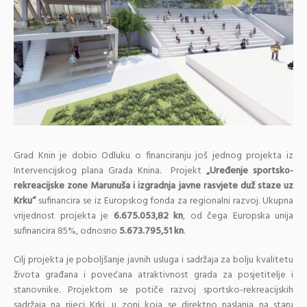
Grad Knin je dobio Odluku o financiranju još jednog projekta iz
Intervencijskog plana Grada Knina. Projekt
„Uređenje sportsko-
rekreacijske zone Marunuša i izgradnja javne rasvjete duž staze uz
Krku“
sufinancira se iz Europskog fonda za regionalni razvoj. Ukupna
vrijednost projekta je
6.675.053,82 kn
, od čega Europska unija
sufinancira 85%, odnosno
5.673.795,51 kn
.
Cilj projekta je poboljšanje javnih usluga i sadržaja za bolju kvalitetu
života građana i povećana atraktivnost grada za posjetitelje i
stanovnike. Projektom se potiče razvoj sportsko-rekreacijskih
sadržaja na rijeci Krki, u zoni koja se direktno naslanja na staru