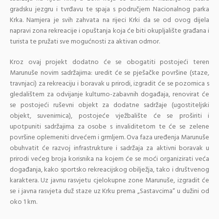
gradsku jezgru i tvrđavu te spaja s područjem Nacionalnog parka
Krka. Namjera je svih zahvata na rijeci Krki da se od ovog dijela
napravi zona rekreacije i opuštanja koja će biti okupljalište građana i
turista te pružati sve mogućnosti za aktivan odmor.
Kroz ovaj projekt dodatno će se obogatiti postojeći teren
Marunuše novim sadržajima: uredit će se pješačke površine (staze,
travnjaci) za rekreaciju i boravak u prirodi, izgradit će se pozornica s
gledalištem za odvijanje kulturno-zabavnih događaja, renovirat će
se postojeći ruševni objekt za dodatne sadržaje (ugostiteljski
objekt, suvenirnica), postojeće vježbalište će se proširiti i
upotpuniti sadržajima za osobe s invaliditetom te će se zelene
površine oplemeniti drvećem i grmljem. Ova faza uređenja Marunuše
obuhvatit će razvoj infrastrukture i sadržaja za aktivni boravak u
prirodi većeg broja korisnika na kojem će se moći organizirati veća
događanja, kako sportsko rekreacijskog obilježja, tako i društvenog
karaktera. Uz javnu rasvjetu cjelokupne zone Marunuše, izgradit će
se i javna rasvjeta duž staze uz Krku prema „Sastavcima“ u dužini od
oko 1 km.