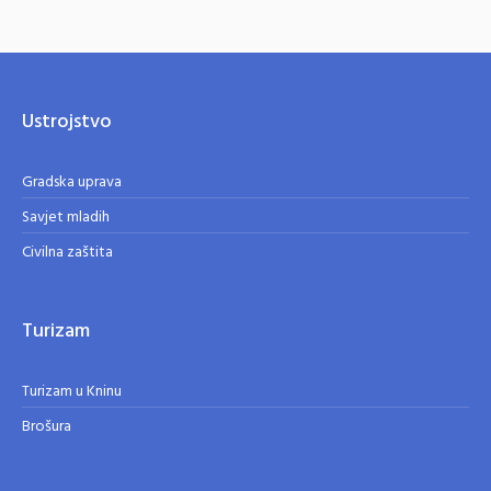
Ustrojstvo
Gradska uprava
Savjet mladih
Civilna zaštita
Turizam
Turizam u Kninu
Brošura