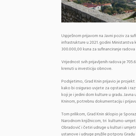
Uspješnom prijavom na Javni poziv za suf
infrastrukture u 2021. godini Ministarstv
300.000,00 kuna za sufinanciranje radova
Vrijednost svih prijavljenih radova je 7
krenuti u investiciju obnove.
Podsjetimo, Grad Knin prijavio je projekt 
kako bi osigurao uvjete za opstanak i ra
koji je i jedini dom kulture u gradu. Javn
Kninom, potrebnu dokumentaciju i prijavu
Tom prilikom, Grad Knin sklopio je Sporaz
Narodnom knjižnicom, tri kulturno-umjetn
Obradović i četiri udruge u kulturi i umje
ustanove i udruge pružile potporu Gradu 