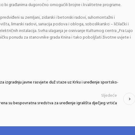
ko bi građanima dugoročno omogućili brojne i kvalitetne programe.
predviđeni su zemljani, zidarski i betonski radovi, suhomontažni i
višta, limarski radovi, sanacija podova i obloga, soboslikarsko – ličilački i
lektričnih instalacija. Svrha ulaganja je osnivanje Kulturnog centra „Fra Lujo
ničku ponudu za stanovnike grada Knina i tako poboljšati životne uvjete i
a izgradnju javne rasvjete duž staze uz Krku i uređenje sportsko-
Sljedeće
ena su bespovratna sredstva za uređenje igrališta dječjeg vrtića