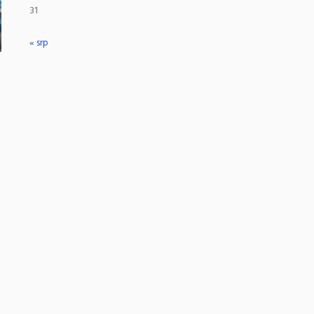
31
« srp