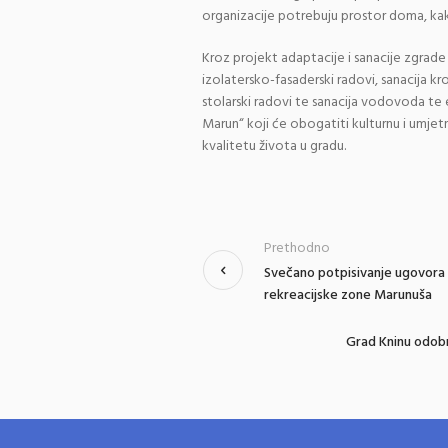
organizacije potrebuju prostor doma, ka
Kroz projekt adaptacije i sanacije zgrade 
izolatersko-fasaderski radovi, sanacija kro
stolarski radovi te sanacija vodovoda te e
Marun“ koji će obogatiti kulturnu i umjet
kvalitetu života u gradu.
Prethodno
Svečano potpisivanje ugovora z
rekreacijske zone Marunuša
Grad Kninu odobr