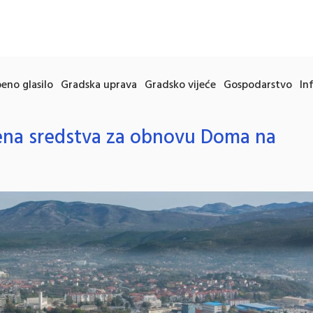
eno glasilo
Gradska uprava
Gradsko vijeće
Gospodarstvo
In
na sredstva za obnovu Doma na