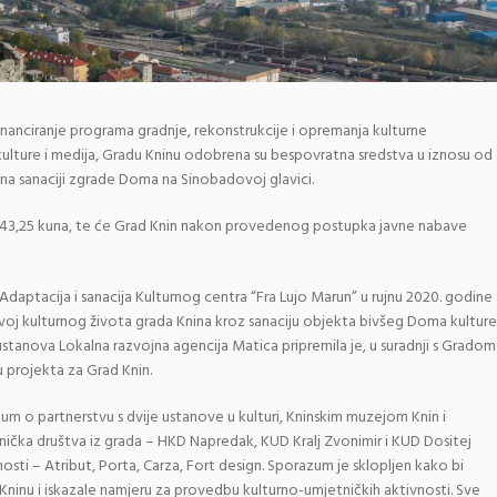
inanciranje programa gradnje, rekonstrukcije i opremanja kulturne
a kulture i medija, Gradu Kninu odobrena su bespovratna sredstva u iznosu od
 na sanaciji zgrade Doma na Sinobadovoj glavici.
05.643,25 kuna, te će Grad Knin nakon provedenog postupka javne nabave
Adaptacija i sanacija Kulturnog centra “Fra Lujo Marun” u rujnu 2020. godine
zvoj kulturnog života grada Knina kroz sanaciju objekta bivšeg Doma kulture
a ustanova Lokalna razvojna agencija Matica pripremila je, u suradnji s Gradom
 projekta za Grad Knin.
um o partnerstvu s dvije ustanove u kulturi, Kninskim muzejom Knin i
ička društva iz grada – HKD Napredak, KUD Kralj Zvonimir i KUD Dositej
tnosti – Atribut, Porta, Carza, Fort design. Sporazum je sklopljen kako bi
Kninu i iskazale namjeru za provedbu kulturno-umjetničkih aktivnosti. Sve