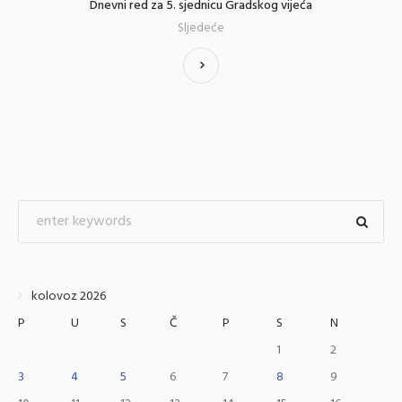
Dnevni red za 5. sjednicu Gradskog vijeća
Sljedeće
kolovoz 2026
P
U
S
Č
P
S
N
1
2
3
4
5
6
7
8
9