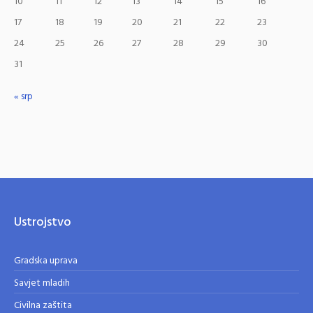
10
11
12
13
14
15
16
17
18
19
20
21
22
23
24
25
26
27
28
29
30
31
« srp
Ustrojstvo
Gradska uprava
Savjet mladih
Civilna zaštita