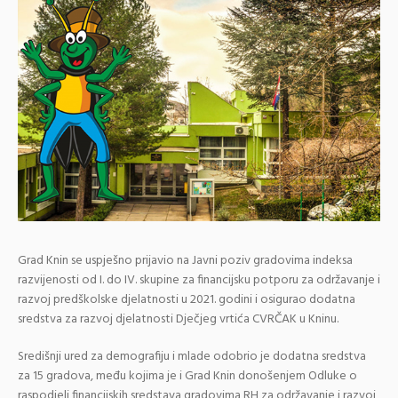
Grad Knin se uspješno prijavio na Javni poziv gradovima indeksa
razvijenosti od I. do IV. skupine za financijsku potporu za održavanje i
razvoj predškolske djelatnosti u 2021. godini i osigurao dodatna
sredstva za razvoj djelatnosti Dječjeg vrtića CVRČAK u Kninu.
Središnji ured za demografiju i mlade odobrio je dodatna sredstva
za 15 gradova, među kojima je i Grad Knin donošenjem Odluke o
raspodjeli financijskih sredstava gradovima RH za održavanje i razvoj