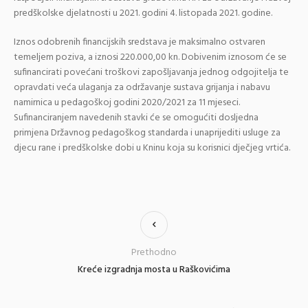
predškolske djelatnosti u 2021. godini 4. listopada 2021. godine.
Iznos odobrenih financijskih sredstava je maksimalno ostvaren
temeljem poziva, a iznosi 220.000,00 kn. Dobivenim iznosom će se
sufinancirati povećani troškovi zapošljavanja jednog odgojitelja te
opravdati veća ulaganja za održavanje sustava grijanja i nabavu
namirnica u pedagoškoj godini 2020/2021 za 11 mjeseci.
Sufinanciranjem navedenih stavki će se omogućiti dosljedna
primjena Državnog pedagoškog standarda i unaprijediti usluge za
djecu rane i predškolske dobi u Kninu koja su korisnici dječjeg vrtića.
Prethodno
Kreće izgradnja mosta u Raškovićima