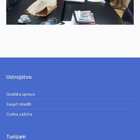
Ustrojstvo
Gradska uprava
Savjet mladih
Civilna zaštita
Turizam