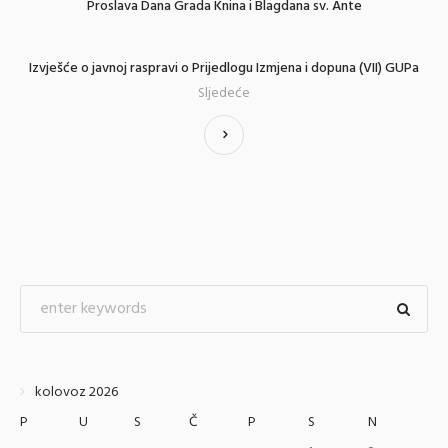
Proslava Dana Grada Knina i Blagdana sv. Ante
Izvješće o javnoj raspravi o Prijedlogu Izmjena i dopuna (VII) GUPa
Sljedeće
kolovoz 2026
P
U
S
Č
P
S
N