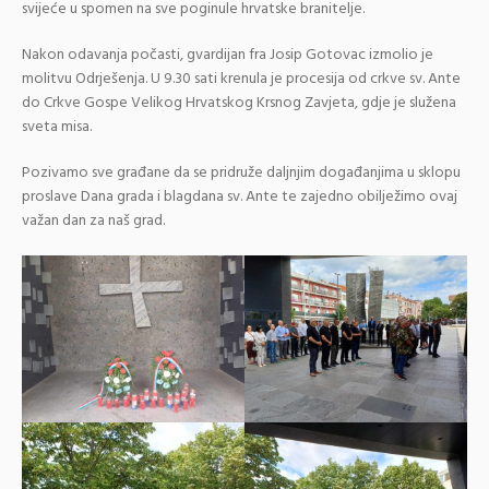
svijeće u spomen na sve poginule hrvatske branitelje.
Nakon odavanja počasti, gvardijan fra Josip Gotovac izmolio je
molitvu Odrješenja. U 9.30 sati krenula je procesija od crkve sv. Ante
do Crkve Gospe Velikog Hrvatskog Krsnog Zavjeta, gdje je služena
sveta misa.
Pozivamo sve građane da se pridruže daljnjim događanjima u sklopu
proslave Dana grada i blagdana sv. Ante te zajedno obilježimo ovaj
važan dan za naš grad.