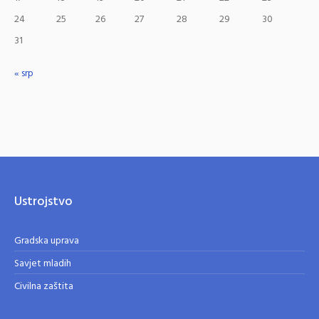
24
25
26
27
28
29
30
31
« srp
Ustrojstvo
Gradska uprava
Savjet mladih
Civilna zaštita