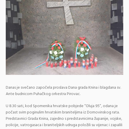
Danas je svečano započela proslava Dana grada Knina i blagdana sv.
Ante budnicom Puhačkog orkestra Pirovac.
U 8.30 sati, kod Spomenika hrvatske pobjede “Oluja 95”, odana je
počast svim poginulim hrvatskim braniteljima iz Domovinskog rata.
Predstavnici Grada Knina, zajedno s predstavnicima županije, vojske,
policije, vatrogasaca i braniteljskih udruga položili su vijenac i zapalili