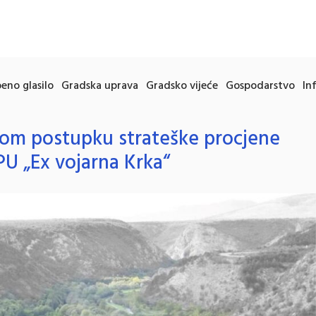
eno glasilo
Gradska uprava
Gradsko vijeće
Gospodarstvo
In
nom postupku strateške procjene
PU „Ex vojarna Krka“