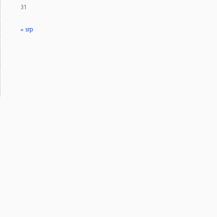
31
« srp
a
a