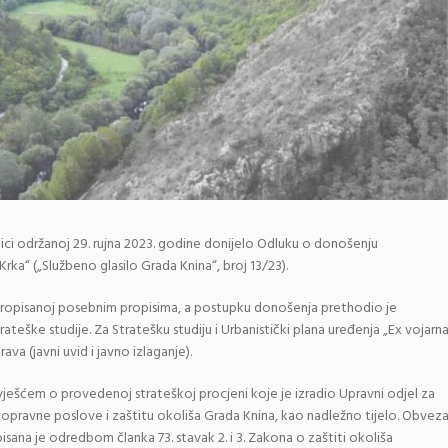
nici održanoj 29. rujna 2023. godine donijelo Odluku o donošenju
rka“ („Službeno glasilo Grada Knina“, broj 13/23).
ropisanoj posebnim propisima, a postupku donošenja prethodio je
teške studije. Za Stratešku studiju i Urbanistički plana uređenja „Ex vojarn
va (javni uvid i javno izlaganje).
ješćem o provedenoj strateškoj procjeni koje je izradio Upravni odjel za
opravne poslove i zaštitu okoliša Grada Knina, kao nadležno tijelo. Obvez
isana je odredbom članka 73. stavak 2. i 3. Zakona o zaštiti okoliša