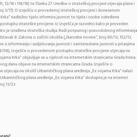
, 12/18 i 118/18) te članka 27. Uredbe o strateškoj procjeni utjecaja plana i
oj 3/17). O izvješću o provedenoj strateškoj procjeni i donesenom
Krka“ nadležno tijelo informira javnost te tijela i osobe određene
 postupku strateške procjene. Iz izvješća je razvidno kako je proveden
o je izrađena strateška studija. Radi potpunog i pravodobnog informiranj
odstavak 8. Zakona o zaštiti okoliša („Narodne novine“, broj 80/13, 152/13,
edbe o informiranju i sudjelovanju javnosti i zainteresirane javnosti u pitanjima
 64/08), Izvješće o provedenom postupku strateške procjene utjecaja na
jarna Krka“ objavljuje se u cijelosti na internetskim stranicama Grada Knina.
prvog dana objave na internetskim stranicama Grada. Izvješće o
tjecaja na okoliš Urbanističkog plana uređenja „Ex vojarna Krka“ nalazi
u Urbanističkog plana uređenja „Ex vojarna Krka“ dostupna je na internet
roj 13/23.
uranić