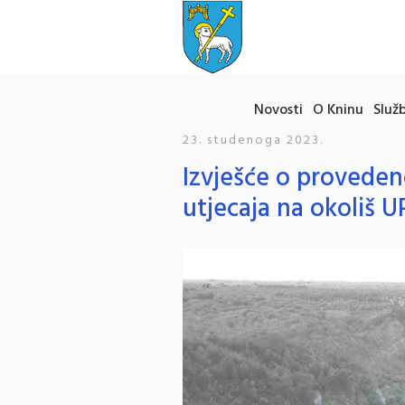
Novosti
O Kninu
Služb
23. studenoga 2023.
Izvješće o provede
utjecaja na okoliš U