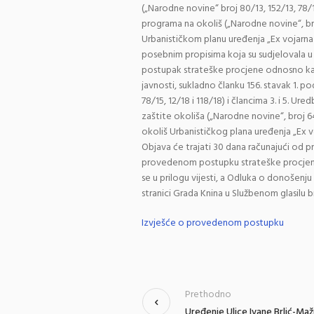
(„Narodne novine“ broj 80/13, 152/13, 78/15
programa na okoliš („Narodne novine“, br
Urbanističkom planu uređenja „Ex vojarna 
posebnim propisima koja su sudjelovala u
postupak strateške procjene odnosno kak
javnosti, sukladno članku 156. stavak 1. p
78/15, 12/18 i 118/18) i člancima 3. i 5. Ur
zaštite okoliša („Narodne novine“, broj
okoliš Urbanističkog plana uređenja „Ex vo
Objava će trajati 30 dana računajući od 
provedenom postupku strateške procjene u
se u prilogu vijesti, a Odluka o donošenj
stranici Grada Knina u Službenom glasilu b
Izvješće o provedenom postupku
Prethodno
Uređenje Ulice Ivane Brlić-Maž