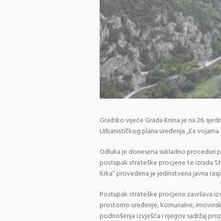
Gradsko vijeće Grada Knina je na 26. sjed
Urbanističkog plana uređenja „Ex vojarna K
Odluka je donesena sukladno proceduri p
postupak strateške procjene te izrada Stra
Krka“ provedena je jedinstvena javna raspra
Postupak strateške procjene završava izv
prostorno uređenje, komunalne, imovinsk
podnošenja izvješća i njegov sadržaj prop