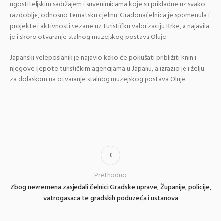
ugostiteljskim sadržajem i suvenirnicama koje su prikladne uz svako
razdoblje, odnosno tematsku cjelinu. Gradonačelnica je spomenula i
projekte i aktivnosti vezane uz turističku valorizaciju Krke, a najavila
je i skoro otvaranje stalnog muzejskog postava Oluje.
Japanski veleposlanik je najavio kako će pokušati približiti Knin i
njegove ljepote turističkim agencijama u Japanu, a izrazio je i želju
za dolaskom na otvaranje stalnog muzejskog postava Oluje.
Prethodno
Zbog nevremena zasjedali čelnici Gradske uprave, Županije, policije,
vatrogasaca te gradskih poduzeća i ustanova