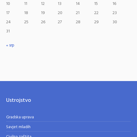
10
11
12
13
14
15
16
17
18
19
20
21
22
23
24
25
26
27
28
29
30
31
« srp
Ustrojstvo
Gradska uprava
Savjet mladih
Civilna zaštita