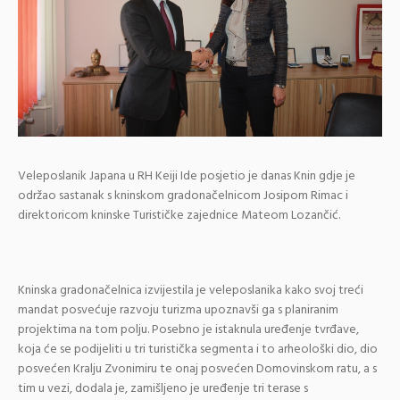
Veleposlanik Japana u RH Keiji Ide posjetio je danas Knin gdje je
održao sastanak s kninskom gradonačelnicom Josipom Rimac i
direktoricom kninske Turističke zajednice Mateom Lozančić.
Kninska gradonačelnica izvijestila je veleposlanika kako svoj treći
mandat posvećuje razvoju turizma upoznavši ga s planiranim
projektima na tom polju. Posebno je istaknula uređenje tvrđave,
koja će se podijeliti u tri turistička segmenta i to arheološki dio, dio
posvećen Kralju Zvonimiru te onaj posvećen Domovinskom ratu, a s
tim u vezi, dodala je, zamišljeno je uređenje tri terase s