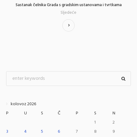
Sastanak čelnika Grada s gradskim ustanovama i tvrtkama
Sljedeće
kolovoz 2026
P
U
S
Č
P
S
N
1
2
3
4
5
6
7
8
9