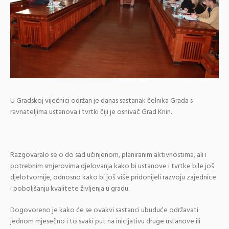
U Gradskoj vijećnici održan je danas sastanak čelnika Grada s
ravnateljima ustanova i tvrtki čiji je osnivač Grad Knin.
Razgovaralo se o do sad učinjenom, planiranim aktivnostima, ali i
potrebnim smjerovima djelovanja kako bi ustanove i tvrtke bile još
djelotvornije, odnosno kako bi još više pridonijeli razvoju zajednice
i poboljšanju kvalitete življenja u gradu.
Dogovoreno je kako će se ovakvi sastanci ubuduće održavati
jednom mjesečno i to svaki put na inicijativu druge ustanove ili