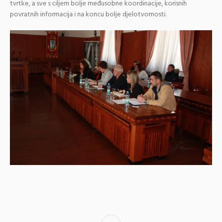
tvrtke, a sve s ciljem bolje međusobne koordinacije, korisnih
povratnih informacija i na koncu bolje djelotvornosti.