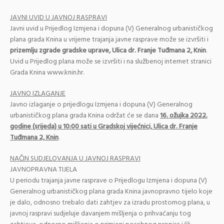
JAVNI UVID U JAVNOJ RASPRAVI
Javni uvid u Prijedlog Izmjena i dopuna (V) Generalnog urbanističkog
plana grada Knina u vrijeme trajanja javne rasprave može se izvršiti i
prizemlju zgrade gradske uprave, Ulica dr. Franje Tuđmana 2, Knin
.
Uvid u Prijedlog plana može se izvršiti i na službenoj internet stranici
Grada Knina www.knin.hr.
JAVNO IZLAGANJE
Javno izlaganje o prijedlogu Izmjena i dopuna (V) Generalnog
urbanističkog plana grada Knina održat će se dana
16. ožujka 2022.
godine (srijeda) u 10:00 sati u Gradskoj vijećnici, Ulica dr. Franje
Tuđmana 2, Knin
.
NAČIN SUDJELOVANJA U JAVNOJ RASPRAVI
JAVNOPRAVNA TIJELA
U periodu trajanja javne rasprave o Prijedlogu Izmjena i dopuna (V)
Generalnog urbanističkog plana grada Knina javnopravno tijelo koje
je dalo, odnosno trebalo dati zahtjev za izradu prostornog plana, u
javnoj raspravi sudjeluje davanjem mišljenja o prihvaćanju tog