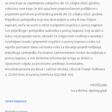
se one koje su zaprimljene zaključno do 23. ožujka 2022. godine,
odnosno one koje će biti upućene preporučenom pošiljkom s
prijemnim pečatom poštanskog ureda do 23. ožujka 2022. godine.
Prijedlozi i primjedbe koji nisu dostavljeni u roku ili nisu čitljivo
napisani, neće se uzeti u obzir u pripremi izvješća o javnoj raspravi.
Sve prijedloge i primjedbe sudionika u javnoj raspravi, koji su dati u
roku i na propisani način, obradit će odgovorni voditelj u suradnji s
nositeljem izrade i pripremiti izvješće o javnoj raspravi u roku od
najviše petnaest dana od isteka roka za davanje pisanih mišljenja,
prijedloga i primjedbi. Pozivamo zainteresirane osobe da sudjeluju u
javnoj raspravi, a sve dodatne informacije mogu se dobiti u
Upravnom odjelu za prostorno uređenje, komunalne,
imovinskopravne poslove i zaštitu okoliša, Ulica dr. Franje Tuđmana
2, 22300 Knin, ili na broj telefona 022/664-432.
PROČELNIK
Ivica Brčina, dipl.ing.građ.
Javna rasprava
Prijedlog plana: