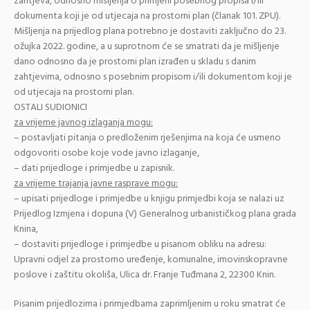
zahtjeva, odnosno mišljenja o primjeni posebnog propisa i/ili
dokumenta koji je od utjecaja na prostorni plan (članak 101. ZPU).
Mišljenja na prijedlog plana potrebno je dostaviti zaključno do 23.
ožujka 2022. godine, a u suprotnom će se smatrati da je mišljenje
dano odnosno da je prostorni plan izrađen u skladu s danim
zahtjevima, odnosno s posebnim propisom i/ili dokumentom koji je
od utjecaja na prostorni plan.
OSTALI SUDIONICI
za vrijeme javnog izlaganja mogu:
– postavljati pitanja o predloženim rješenjima na koja će usmeno
odgovoriti osobe koje vode javno izlaganje,
– dati prijedloge i primjedbe u zapisnik.
za vrijeme trajanja javne rasprave mogu:
– upisati prijedloge i primjedbe u knjigu primjedbi koja se nalazi uz
Prijedlog Izmjena i dopuna (V) Generalnog urbanističkog plana grada
Knina,
– dostaviti prijedloge i primjedbe u pisanom obliku na adresu:
Upravni odjel za prostorno uređenje, komunalne, imovinskopravne
poslove i zaštitu okoliša, Ulica dr. Franje Tuđmana 2, 22300 Knin.
Pisanim prijedlozima i primjedbama zaprimljenim u roku smatrat će