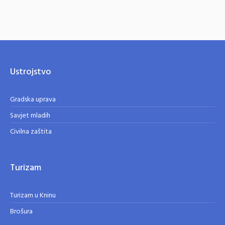
Ustrojstvo
Gradska uprava
Savjet mladih
Civilna zaštita
Turizam
Turizam u Kninu
Brošura