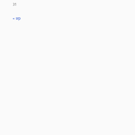
31
« srp