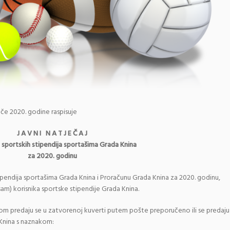
če 2020. godine raspisuje
J A V N I N A T J E Č A J
 sportskih stipendija sportašima Grada Knina
za 2020. godinu
tipendija sportašima Grada Knina i Proračunu Grada Knina za 2020. godinu,
osam) korisnika sportske stipendije Grada Knina.
om predaju se u zatvorenoj kuverti putem pošte preporučeno ili se predaju
 Knina s naznakom: