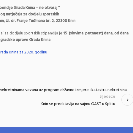
ipendije Grada Knina – ne otvaraj “
g natječaja za dodjelu sportskih
in, Ul. dr. Franje Tuđmana br. 2, 22300 Knin
aj za dodjelu sportskih stipendija je
15 (slovima: petnaest) dana, od dana
i gradske uprave Grada Knina
.
Grada Knina za 2020. godinu
a nekretninama vezana uz program državne izmjere i katastra nekretnina
Sljedeće
Knin se predstavlja na sajmu GAST u Splitu