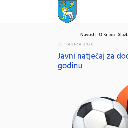
Novosti
O Kninu
Služb
25. veljače 2020.
Javni natječaj za do
godinu