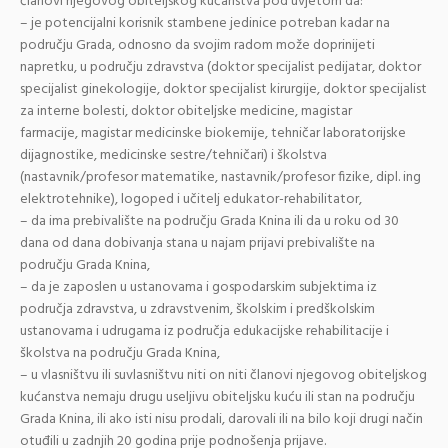
članovi njegovog obiteljskog kućanstva pod uvjetom da:
– je potencijalni korisnik stambene jedinice potreban kadar na
području Grada, odnosno da svojim radom može doprinijeti
napretku, u području zdravstva (doktor specijalist pedijatar, doktor
specijalist ginekologije, doktor specijalist kirurgije, doktor specijalist
za interne bolesti, doktor obiteljske medicine, magistar
farmacije, magistar medicinske biokemije, tehničar laboratorijske
dijagnostike, medicinske sestre/tehničari) i školstva
(nastavnik/profesor matematike, nastavnik/profesor fizike, dipl. ing
elektrotehnike), logoped i učitelj edukator-rehabilitator,
– da ima prebivalište na području Grada Knina ili da u roku od 30
dana od dana dobivanja stana u najam prijavi prebivalište na
području Grada Knina,
– da je zaposlen u ustanovama i gospodarskim subjektima iz
područja zdravstva, u zdravstvenim, školskim i predškolskim
ustanovama i udrugama iz područja edukacijske rehabilitacije i
školstva na području Grada Knina,
– u vlasništvu ili suvlasništvu niti on niti članovi njegovog obiteljskog
kućanstva nemaju drugu useljivu obiteljsku kuću ili stan na području
Grada Knina, ili ako isti nisu prodali, darovali ili na bilo koji drugi način
otuđili u zadnjih 20 godina prije podnošenja prijave.