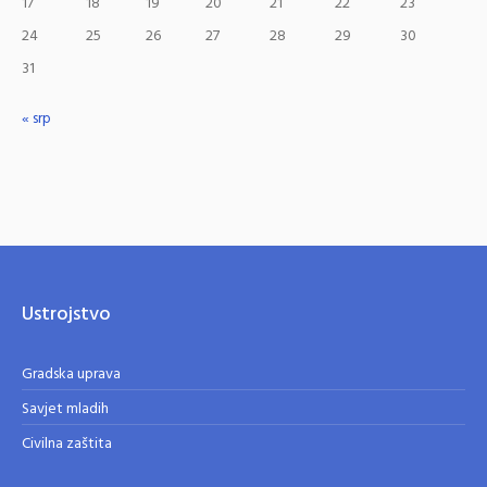
17
18
19
20
21
22
23
24
25
26
27
28
29
30
31
« srp
Ustrojstvo
Gradska uprava
Savjet mladih
Civilna zaštita