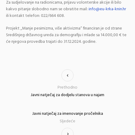
Za sudjelovanje na radionicama, prijavu volonterske akcije ili bilo
kakvo pitanje slobodno nam se obratite mail:
info@eu-krka-knin.hr
ili kontakt telefon: 022/664 608.
Projekt „Manje pesimizma, više aktivizma“ financiran je od strane
Središnjeg državnog ureda za demografiju i mlade sa 14.000,00 € te
će njegova provedba trajati do 31.12.2024. godine.
Prethodno
Javni natječaj za dodjelu stanova u najam
Javni natječaj za imenovanje pročelnika
Sljedeće