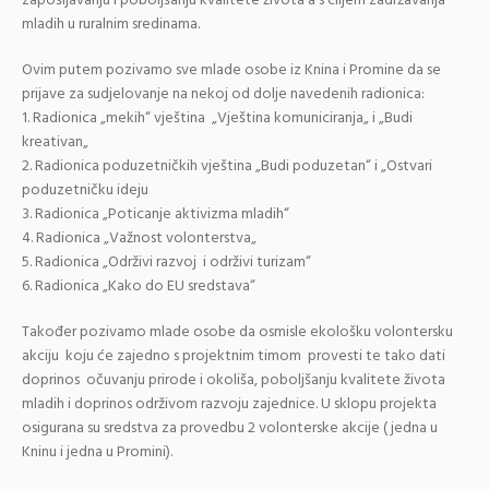
zapošljavanju i poboljšanju kvalitete života a s ciljem zadržavanja
mladih u ruralnim sredinama.
Ovim putem pozivamo sve mlade osobe iz Knina i Promine da se
prijave za sudjelovanje na nekoj od dolje navedenih radionica:
1. Radionica „mekih“ vještina „Vještina komuniciranja„ i „Budi
kreativan„
2. Radionica poduzetničkih vještina „Budi poduzetan“ i „Ostvari
poduzetničku ideju
3. Radionica „Poticanje aktivizma mladih“
4. Radionica „Važnost volonterstva„
5. Radionica „Održivi razvoj i održivi turizam“
6. Radionica „Kako do EU sredstava“
Također pozivamo mlade osobe da osmisle ekološku volontersku
akciju koju će zajedno s projektnim timom provesti te tako dati
doprinos očuvanju prirode i okoliša, poboljšanju kvalitete života
mladih i doprinos održivom razvoju zajednice. U sklopu projekta
osigurana su sredstva za provedbu 2 volonterske akcije ( jedna u
Kninu i jedna u Promini).