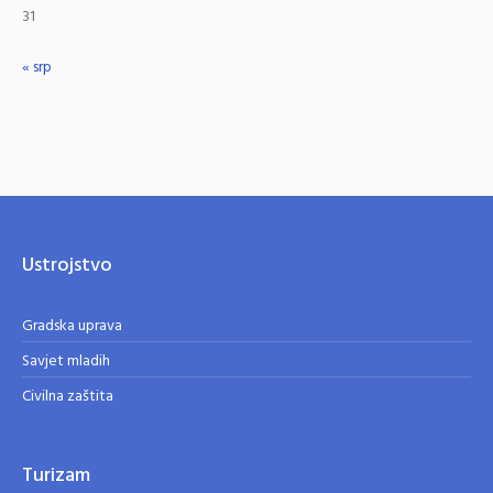
31
« srp
Ustrojstvo
Gradska uprava
Savjet mladih
Civilna zaštita
Turizam